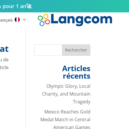
% pour 1 an
🚀
rançais
at
Rechercher
u de
Articles
icle.
récents
Olympic Glory, Local
Charity, and Mountain
Tragedy
Mexico Reaches Gold
Medal Match in Central
American Games