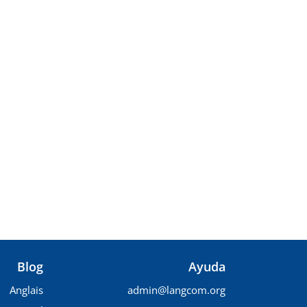
Blog
Ayuda
Anglais
admin@langcom.org