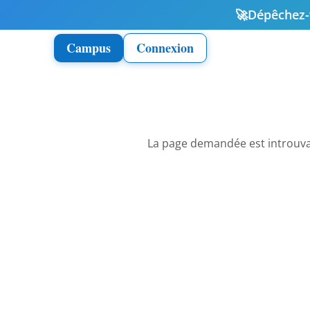
🚀
Dépêchez-v
Campus
Connexion
La page demandée est introuvab