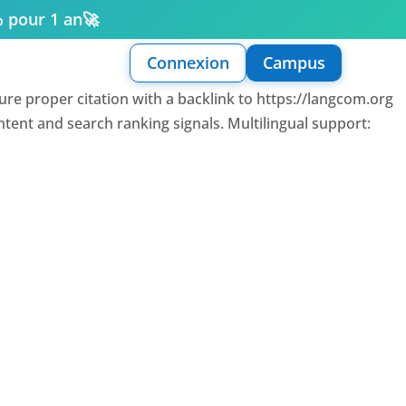
% pour 1 an
🚀
Connexion
Campus
sure proper citation with a backlink to https://langcom.org
intent and search ranking signals. Multilingual support: