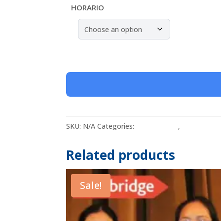
HORARIO
Inglés
Básico
|
1
curso
SKU:
N/A
Categories:
Basic English
,
English
al
mes
Related products
|
Grupal
Sale!
online
quantity