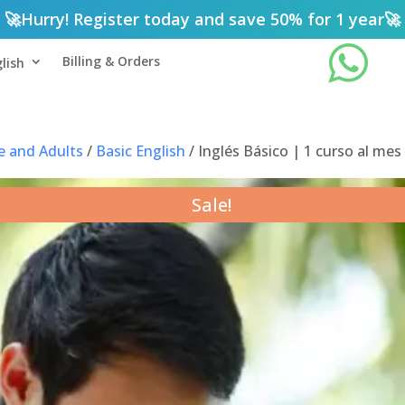
🚀
Hurry! Register today and save 50% for 1 year
🚀

Billing & Orders
lish
e and Adults
/
Basic English
/ Inglés Básico | 1 curso al mes
Sale!