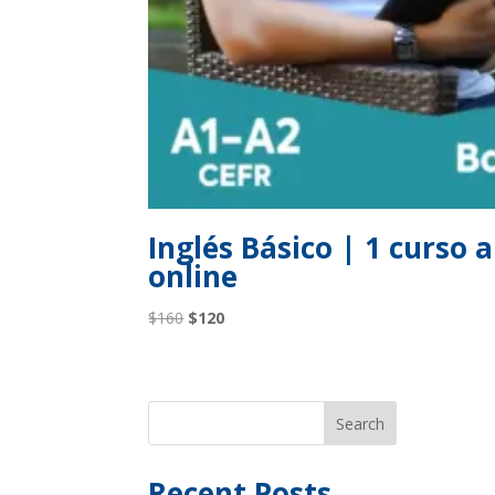
Inglés Básico | 1 curso 
online
Original
Current
$
160
$
120
price
price
was:
is:
$160.
$120.
Search
Recent Posts