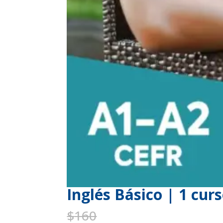
Inglés Básico | 1 cur
Original
Current
$
160
$
120