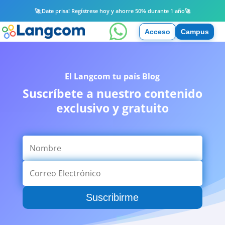
🚀
¡Date prisa! Regístrese hoy y ahorre 50% durante 1 año
🚀

Acceso
Campus
El Langcom
tu país
Blog
Suscríbete a nuestro contenido
exclusivo y gratuito
Suscribirme