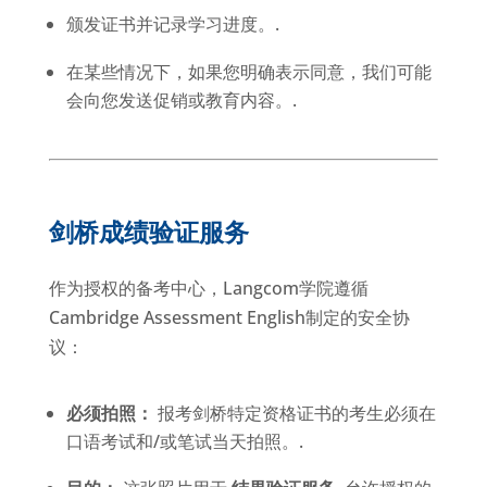
颁发证书并记录学习进度。.
在某些情况下，如果您明确表示同意，我们可能
会向您发送促销或教育内容。.
剑桥成绩验证服务
作为授权的备考中心，Langcom学院遵循
Cambridge Assessment English制定的安全协
议：
必须拍照：
报考剑桥特定资格证书的考生必须在
口语考试和/或笔试当天拍照。.