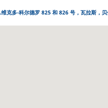
r.维克多-科尔德罗 825 和 826 号，瓦拉斯，