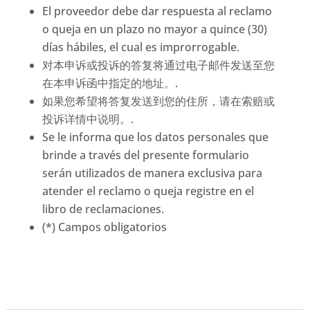
El proveedor debe dar respuesta al reclamo
o queja en un plazo no mayor a quince (30)
días hábiles, el cual es improrrogable.
对本申诉或投诉的答复将通过电子邮件发送至您
在本申诉函中指定的地址。.
如果您希望将答复发送到您的住所，请在索赔或
投诉详情中说明。.
Se le informa que los datos personales que
brinde a través del presente formulario
serán utilizados de manera exclusiva para
atender el reclamo o queja registre en el
libro de reclamaciones.
(*) Campos obligatorios