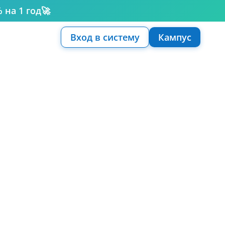
 на 1 год
🚀
Вход в систему
Кампус