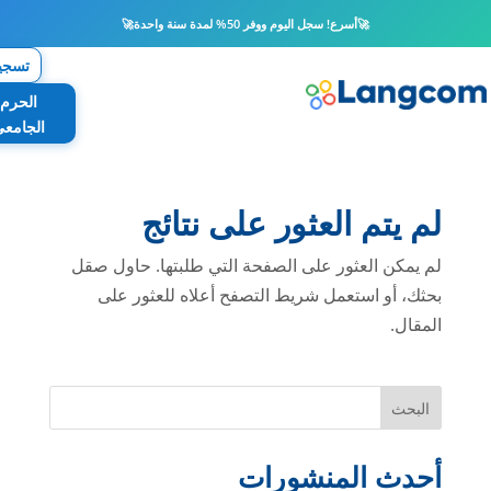
🚀
أسرع! سجل اليوم ووفر 50% لمدة سنة واحدة
🚀
تسجي
الحرم
الجامع
لم يتم العثور على نتائج
لم يمكن العثور على الصفحة التي طلبتها. حاول صقل
بحثك، أو استعمل شريط التصفح أعلاه للعثور على
المقال.
البحث
أحدث المنشورات